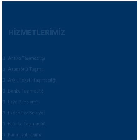
HIZMETLERIMIZ
Antika Taşımacılığı
Asansörlü Taşıma
Askılı Tekstil Taşımacılığı
Banka Taşımacılığı
Eşya Depolama
Evden Eve Nakliyat
Fabrika Taşımacılığı
Kurumsal Taşıma