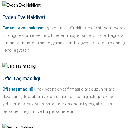
GALERI
Eşya Depolama
DAHA FAZLASI
Evden Eve Nakliyat
REFERANSLAR
Evden Eve Nakliyat
Evden eve nakliyat
şirketimiz sürekli kendisini yenileyerek
İLETIŞIM
Kurumsal Taşıma
kurduğu ekibi ile ve tercih eden müşterisi ile bir aile bağı kran
firmamız, müşterisinin eşyasını kendi eşyası gibi sahiplenmiş,
Ofis Taşımacılığı
kendi eşytasını…
Parça Eşya Taşıma
DAHA FAZLASI
Şehiriçi Nakliyat
Ofis Taşımacılığı
Ofis taşımacılığı,
nakliyat nakliyat firması olarak uzun yıllara
Şehirlerarası Nakliyat
dayanan iş tecrübemiz doğrultusunda konuşmak gerekirse
şehirlerarası nakliyat sektöründe en önemli şey çalıştırılan
personelin eğitimi ve bu personellerin…