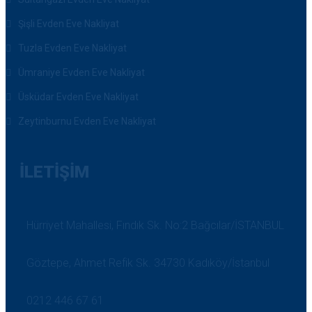
Şişli Evden Eve Nakliyat
Tuzla Evden Eve Nakliyat
Ümraniye Evden Eve Nakliyat
Üsküdar Evden Eve Nakliyat
Zeytinburnu Evden Eve Nakliyat
İLETIŞIM
Hürriyet Mahallesi, Fındık Sk. No:2 Bağcılar/İSTANBUL
Göztepe, Ahmet Refik Sk. 34730 Kadıköy/İstanbul
0212 446 67 61