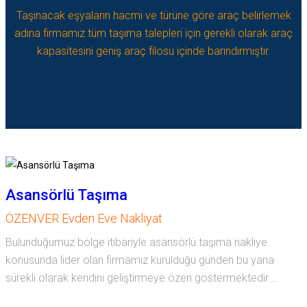
Taşınacak eşyaların hacmi ve türüne göre araç belirlemek
adına firmamız tüm taşıma talepleri için gerekli olarak araç
kapasitesini geniş araç filosu içinde barındırmıştır.
Asansörlü Taşıma
ÖZENVER Evden Eve Nakliyat
Bulunduğumuz bölge itibariyle asansörlü taşıma nakliye
konusunda lider olan firmamız kurulduğu günden bu yana
sürekli olarak kendini geliştirmeye özen göstermektedir.…