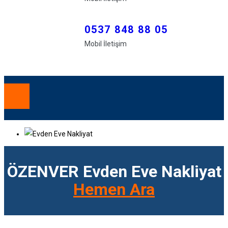
0537 848 88 05
Mobil İletişim
ANA SAYFA
HAKKIMIZDA
ÖZENVER Evden Eve Nakliyat
HIZMETLERIMIZ
Hemen Ara
Asansörlü Taşıma
HIZMET BÖLGELERIMIZ