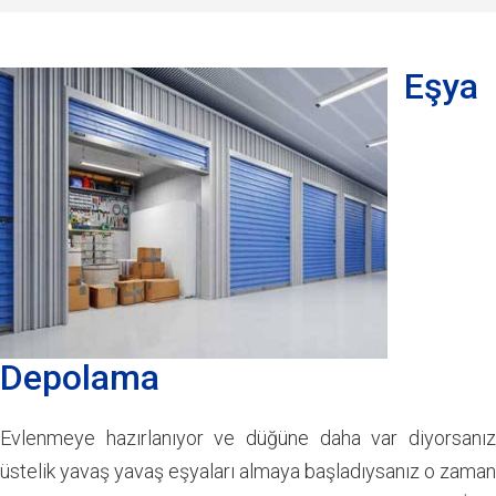
GALERI
Eşya Depolama
Eşya
REFERANSLAR
Evden Eve Nakliyat
İLETIŞIM
Kurumsal Taşıma
Ofis Taşımacılığı
Parça Eşya Taşıma
Şehiriçi Nakliyat
Depolama
Şehirlerarası Nakliyat
Evlenmeye hazırlanıyor ve düğüne daha var diyorsanız
üstelik yavaş yavaş eşyaları almaya başladıysanız o zaman