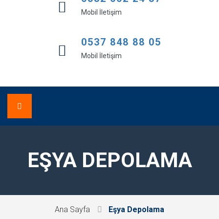
Mobil İletişim
0537 848 88 05
Mobil İletişim
ANA SAYFA
EŞYA DEPOLAMA
HAKKIMIZDA
HIZMETLERIMIZ
Ana Sayfa
Eşya Depolama
Asansörlü Taşıma
HIZMET BÖLGELERIMIZ